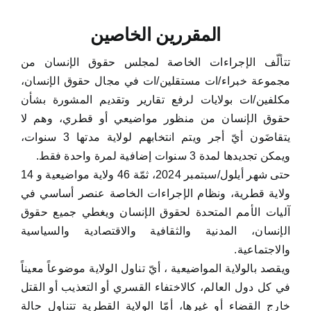
المقررين الخاصين
تتألّف الإجراءات الخاصة لمجلس حقوق الإنسان من
مجموعة خبراء/ات مستقلين/ات في مجال حقوق الإنسان،
مكلفين/ات بولايات لرفع تقارير وتقديم المشورة بشأن
حقوق الإنسان من منظور مواضيعي أو قطري، وهم لا
يتقاضَون أيّ أجر ويتم انتخابهم لولاية مدتها 3 سنوات،
ويمكن تجديدها لمدة 3 سنوات إضافية لمرة واحدة فقط.
حتى شهر أيلول/سبتمبر 2024، ثمّة 46 ولاية مواضيعية و 14
ولاية قطرية، ونظام الإجراءات الخاصة عنصر أساسي في
آليات الأمم المتحدة لحقوق الإنسان ويغطي جميع حقوق
الإنسان، المدنية والثقافية والاقتصادية والسياسية
والاجتماعية.
ويقصد بالولاية المواضيعية ، أيّ تناول الولاية موضوعاً معيناً
في كل دول العالم، كالاختفاء القسري أو التعذيب أو القتل
خارج القضاء أو غيرها، أمّا الولاية القطرية تتناول حالة