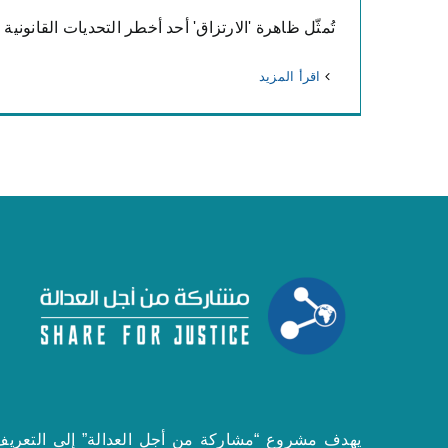
تُمثّل ظاهرة 'الارتزاق' أحد أخطر التحديات القانونية وا
‫اقرأ المزيد
يهدف مشروع “مشاركة من أجل العدالة” إلى التعريف