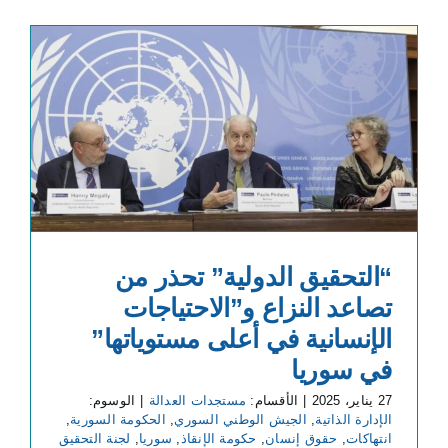
“التحقيق الدولية” تحذر من
تصاعد النزاع و”الاحتياجات
الإنسانية في أعلى مستوياتها”
في سوريا
27 يناير، 2025
|
الأقسام:
مستجدات العدالة
|
الوسوم:
الإدارة الذاتية
,
الجيش الوطني السوري
,
الحكومة السورية
,
انتهاكات
,
حقوق إنسان
,
حكومة الإنقاذ
,
سوريا
,
لجنة التحقيق