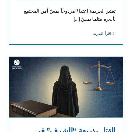
تعتبر الجريمة اعتداءً مزدوجاً يمسّ أمن المجتمع
بأسره مثلما يمسّ [...]
‫اقرأ المزيد
القتل بذريعة “الشرف” في